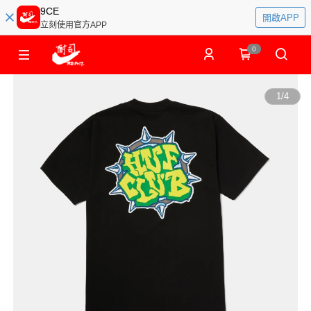
9CE
開啟APP
立刻使用官方APP
0
1
/
4