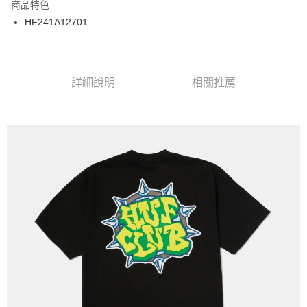
商品特色
24 期 0 利率 每期
NT$66
20家銀行
合作金庫商業銀行
第一商業銀行
HF241A12701
華南商業銀行
彰化商業銀行
合作金庫商業銀行
第一商業銀行
超商取貨付款
上海商業儲蓄銀行
台北富邦商業銀行
華南商業銀行
彰化商業銀行
國泰世華商業銀行
兆豐國際商業銀行
LINE Pay
上海商業儲蓄銀行
台北富邦商業銀行
臺灣中小企業銀行
台中商業銀行
兆豐國際商業銀行
臺灣中小企業銀行
詳細說明
相關推薦
匯豐（台灣）商業銀行
華泰商業銀行
Apple Pay
台中商業銀行
匯豐（台灣）商業銀行
聯邦商業銀行
遠東國際商業銀行
華泰商業銀行
聯邦商業銀行
街口支付
元大商業銀行
永豐商業銀行
遠東國際商業銀行
元大商業銀行
玉山商業銀行
星展（台灣）商業銀行
永豐商業銀行
玉山商業銀行
悠遊付
台新國際商業銀行
中國信託商業銀行
星展（台灣）商業銀行
台新國際商業銀行
台灣樂天信用卡公司
中國信託商業銀行
台灣樂天信用卡公司
Google Pay
ATM付款
運送方式
全家取貨付款
每筆NT$60
7-11取貨付款
每筆NT$60