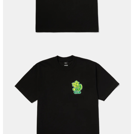
新竹貨運宅配 (需店面取貨請聯絡客服呦~~收到通知後再請前往門
市取貨!)
每筆NT$80
離島新竹物流宅配
每筆NT$150
國家/地區配送
查看運費