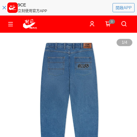
9CE
開啟APP
立刻使用官方APP
0
1
/
4