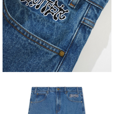
每筆NT$60
新竹貨運宅配 (需店面取貨請聯絡客服呦~~收到通知後再請前往門
市取貨!)
每筆NT$80
離島新竹物流宅配
每筆NT$150
國家/地區配送
查看運費