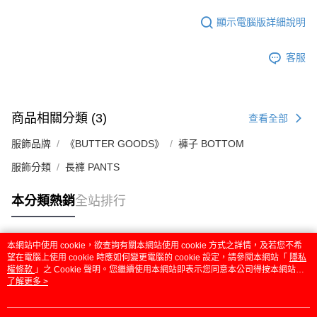
顯示電腦版詳細說明
客服
商品相關分類 (3)
查看全部
服飾品牌
《BUTTER GOODS》
褲子 BOTTOM
服飾分類
長褲 PANTS
本分類熱銷
全站排行
本網站中使用 cookie，欲查詢有關本網站使用 cookie 方式之詳情，及若您不希
熱門標籤
望在電腦上使用 cookie 時應如何變更電腦的 cookie 設定，請參閱本網站「
隱私
權條款
」之 Cookie 聲明。您繼續使用本網站即表示您同意本公司得按本網站使
用條款之 Cookie 聲明使用 cookie。
了解更多 >