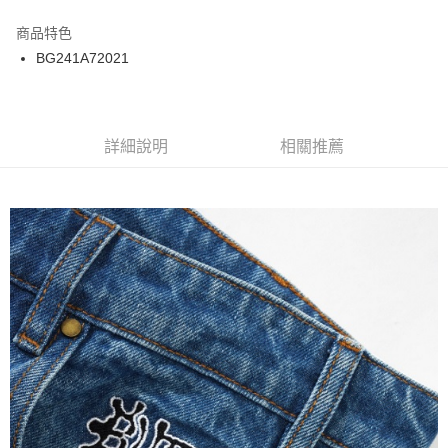
12 期 0 利率 每期
NT$300
21家銀行
商品特色
24 期 0 利率 每期
NT$150
20家銀行
合作金庫商業銀行
第一商業銀行
BG241A72021
華南商業銀行
彰化商業銀行
合作金庫商業銀行
第一商業銀行
超商取貨付款
上海商業儲蓄銀行
台北富邦商業銀行
華南商業銀行
彰化商業銀行
國泰世華商業銀行
兆豐國際商業銀行
LINE Pay
上海商業儲蓄銀行
台北富邦商業銀行
臺灣中小企業銀行
台中商業銀行
兆豐國際商業銀行
臺灣中小企業銀行
詳細說明
相關推薦
匯豐（台灣）商業銀行
華泰商業銀行
Apple Pay
台中商業銀行
匯豐（台灣）商業銀行
聯邦商業銀行
遠東國際商業銀行
華泰商業銀行
聯邦商業銀行
街口支付
元大商業銀行
永豐商業銀行
遠東國際商業銀行
元大商業銀行
玉山商業銀行
星展（台灣）商業銀行
永豐商業銀行
玉山商業銀行
悠遊付
台新國際商業銀行
中國信託商業銀行
星展（台灣）商業銀行
台新國際商業銀行
台灣樂天信用卡公司
中國信託商業銀行
台灣樂天信用卡公司
Google Pay
ATM付款
運送方式
全家取貨付款
每筆NT$60
7-11取貨付款