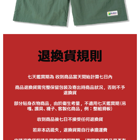
每筆NT$60
新竹貨運宅配 (需店面取貨請聯絡客服呦~~收到通知後再請前往門
市取貨!)
每筆NT$80
離島新竹物流宅配
每筆NT$150
國家/地區配送
查看運費