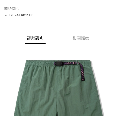
12 期 0 利率 每期
NT$200
21家銀行
商品特色
24 期 0 利率 每期
NT$100
20家銀行
合作金庫商業銀行
第一商業銀行
BG241A81503
華南商業銀行
彰化商業銀行
合作金庫商業銀行
第一商業銀行
超商取貨付款
上海商業儲蓄銀行
台北富邦商業銀行
華南商業銀行
彰化商業銀行
國泰世華商業銀行
兆豐國際商業銀行
LINE Pay
上海商業儲蓄銀行
台北富邦商業銀行
臺灣中小企業銀行
台中商業銀行
兆豐國際商業銀行
臺灣中小企業銀行
詳細說明
相關推薦
匯豐（台灣）商業銀行
華泰商業銀行
Apple Pay
台中商業銀行
匯豐（台灣）商業銀行
聯邦商業銀行
遠東國際商業銀行
華泰商業銀行
聯邦商業銀行
街口支付
元大商業銀行
永豐商業銀行
遠東國際商業銀行
元大商業銀行
玉山商業銀行
星展（台灣）商業銀行
永豐商業銀行
玉山商業銀行
悠遊付
台新國際商業銀行
中國信託商業銀行
星展（台灣）商業銀行
台新國際商業銀行
台灣樂天信用卡公司
中國信託商業銀行
台灣樂天信用卡公司
Google Pay
ATM付款
運送方式
全家取貨付款
每筆NT$60
7-11取貨付款