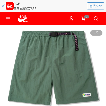
9CE
開啟APP
立刻使用官方APP
0
1
/
2